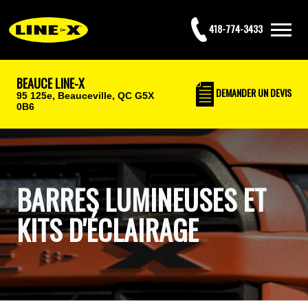
418-774-3433
BEAUCE LINE-X
DEMANDER UN DEVIS
95 125e,
Beauceville, QC G5X
0B6
BARRES LUMINEUSES ET
KITS D'ÉCLAIRAGE