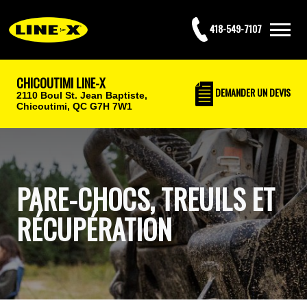
418-549-7107
CHICOUTIMI LINE-X
DEMANDER UN DEVIS
2110 Boul St. Jean Baptiste,
Chicoutimi, QC G7H 7W1
PARE-CHOCS, TREUILS ET
RÉCUPÉRATION