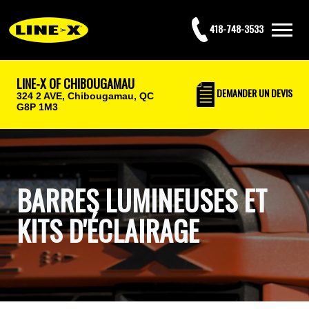
418-748-3533
LINE-X OF CHIBOUGAMAU
DEMANDER UN DEVIS
324 2 AVE,
Chibougamau, QC
G8P 1M3
BARRES LUMINEUSES ET
KITS D'ÉCLAIRAGE