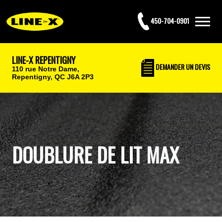
450-704-0901
LINE-X REPENTIGNY
DEMANDER UN DEVIS
110 rue Notre Dame,
Repentigny, QC J6A 2P3
DOUBLURE DE LIT MAX