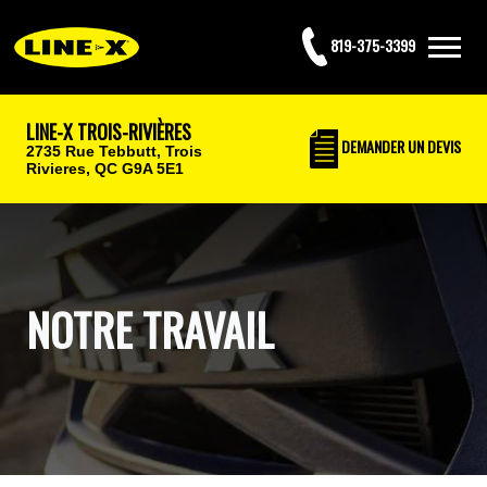
819-375-3399
LINE-X TROIS-RIVIÈRES
DEMANDER UN DEVIS
2735 Rue Tebbutt,
Trois
Rivieres, QC G9A 5E1
NOTRE TRAVAIL