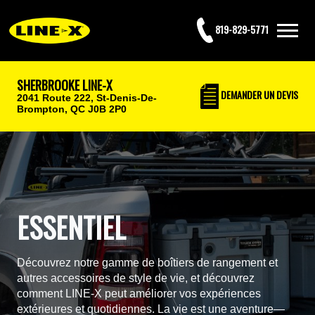
819-829-5771
SHERBROOKE LINE-X
DEMANDER UN DEVIS
2041 Route 222,
St-Denis-De-
Brompton, QC J0B 2P0
ESSENTIEL
Découvrez notre gamme de boîtiers de rangement et
autres accessoires de style de vie, et découvrez
comment LINE-X peut améliorer vos expériences
extérieures et quotidiennes. La vie est une aventure—