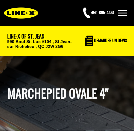
450-895-4441
LINE-X OF ST. JEAN
DEMANDER UN DEVIS
990 Boul St. Luc #104 ,
St Jean-
sur-Richelieu , QC J2W 2G6
MARCHEPIED OVALE 4"