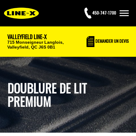
450-747-1700
VALLEYFIELD LINE-X
DEMANDER UN DEVIS
715 Monseigneur Langlois,
Valleyfield, QC J6S 0B1
DOUBLURE DE LIT
PREMIUM