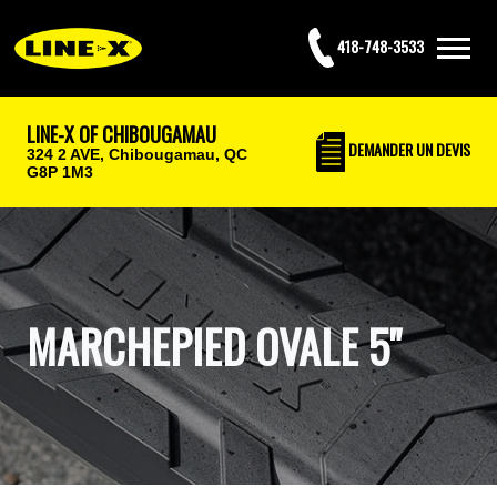
418-748-3533
LINE-X OF CHIBOUGAMAU
DEMANDER UN DEVIS
324 2 AVE,
Chibougamau, QC
G8P 1M3
MARCHEPIED OVALE 5"