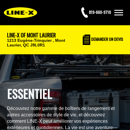
819-660-9710
LINE-X OF MONT LAURIER
DEMANDER UN DEVIS
1213 Eugène-Trinquier ,
Mont
Laurier, QC J9L0R1
ESSENTIEL
Découvrez notre gamme de boîtiers de rangement et
autres accessoires de style de vie, et découvrez
comment LINE-X peut améliorer vos expériences
extérieures et quotidiennes. La vie est une aventure—