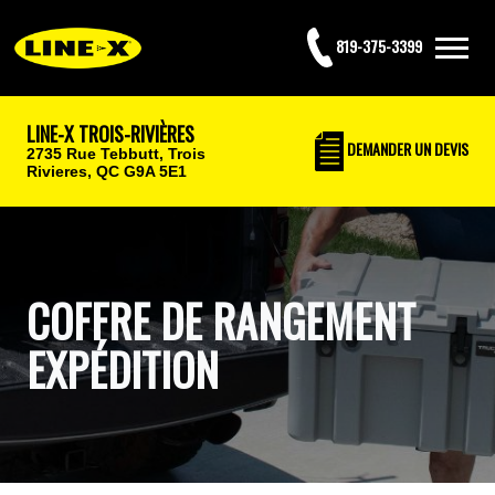
819-375-3399
LINE-X TROIS-RIVIÈRES
DEMANDER UN DEVIS
2735 Rue Tebbutt,
Trois
Rivieres, QC G9A 5E1
COFFRE DE RANGEMENT
EXPÉDITION