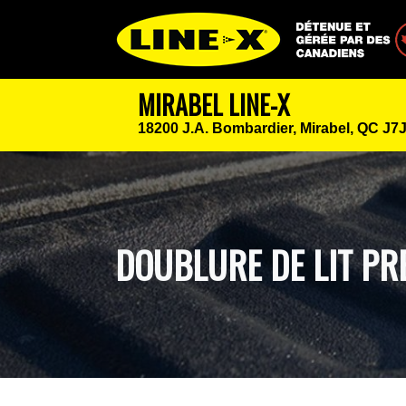
Détenue et géré
MIRABEL LINE-X
18200 J.A. Bombardier,
Mirabel, QC J7
DOUBLURE DE LIT P