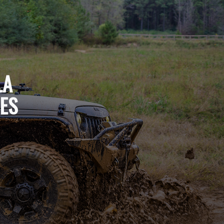
LA
ES