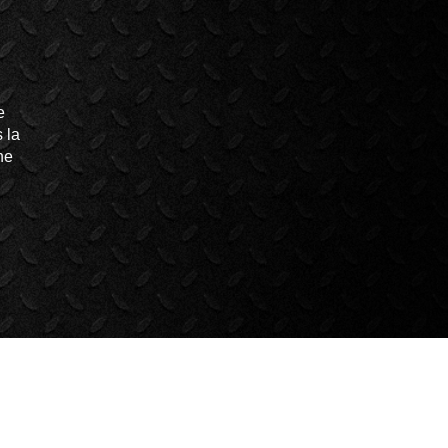
e
 la
ne