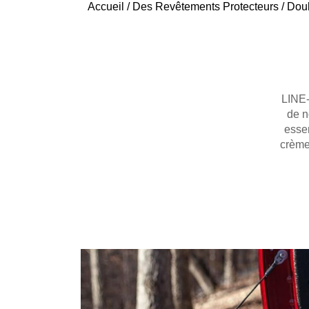
Accueil
/
Des Revêtements Protecteurs
/
Dou
LINE-
de n
essen
crème