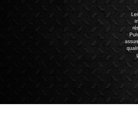
Les
i
ré
Pul
assuré
qual