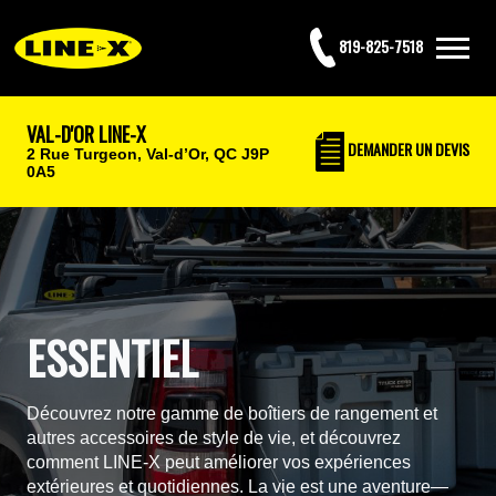
819-825-7518
VAL-D'OR LINE-X
DEMANDER UN DEVIS
2 Rue Turgeon,
Val-d’Or, QC J9P
0A5
ESSENTIEL
Découvrez notre gamme de boîtiers de rangement et
autres accessoires de style de vie, et découvrez
comment LINE-X peut améliorer vos expériences
extérieures et quotidiennes. La vie est une aventure—