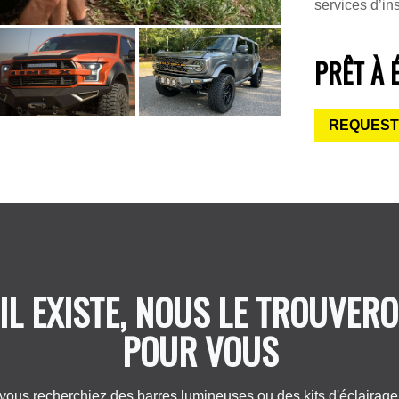
services d’ins
PRÊT À 
REQUEST
 IL EXISTE, NOUS LE TROUVER
POUR VOUS
vous recherchiez des barres lumineuses ou des kits d'éclairage