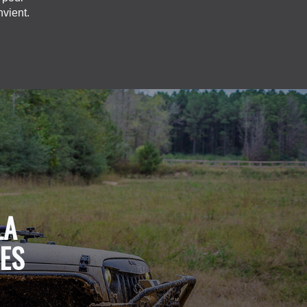
nvient.
LA
ES