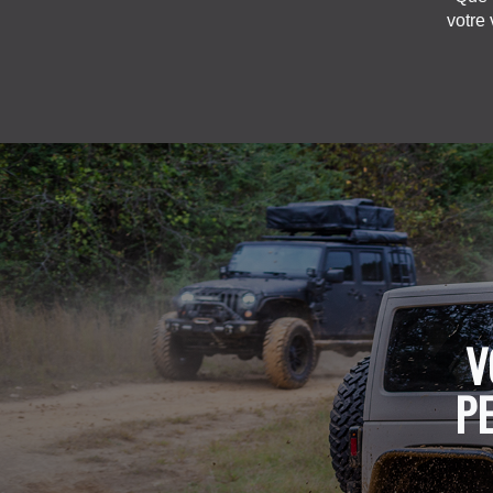
votre 
V
P