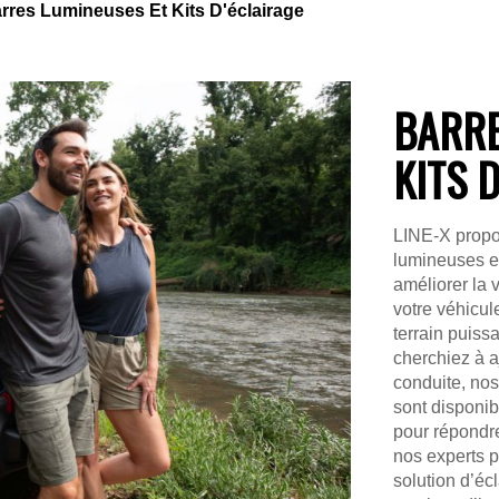
rres Lumineuses Et Kits D'éclairage
BARRE
KITS 
LINE-X propo
lumineuses et
améliorer la v
votre véhicul
terrain puiss
cherchiez à a
conduite, nos
sont disponib
pour répondr
nos experts p
solution d’éc