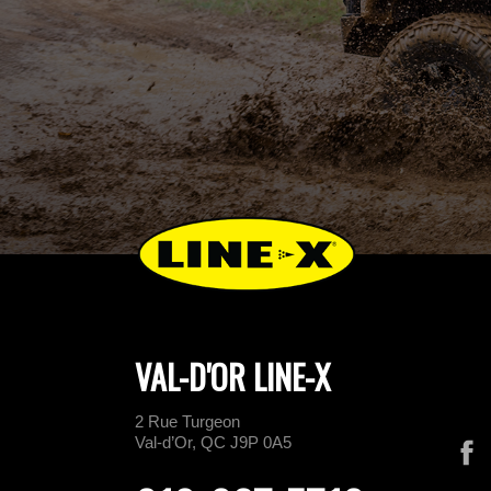
VAL-D'OR LINE-X
2 Rue Turgeon
Val-d’Or, QC J9P 0A5