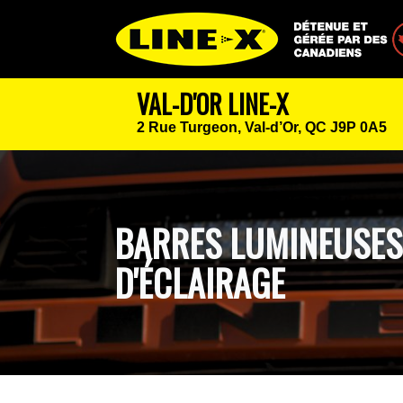
Détenue et géré
VAL-D'OR LINE-X
2 Rue Turgeon,
Val-d’Or, QC J9P 0A5
BARRES LUMINEUSES 
D'ÉCLAIRAGE