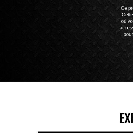
Ce pr
Cette
où vo
access
pour
EX