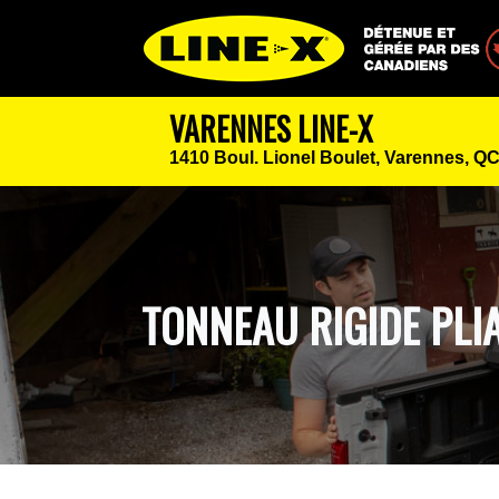
Détenue et géré
VARENNES LINE-X
1410 Boul. Lionel Boulet,
Varennes, QC
TONNEAU RIGIDE PLI