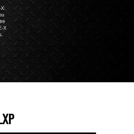
-X.
ou
tre
NE-X
s.
LXP