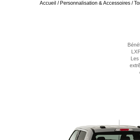
Accueil
/
Personnalisation & Accessoires
/
To
Bénéf
LXP
Les 
extr