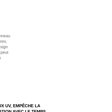
onneau
res.
esign
 peut
u
UX UV, EMPÊCHE LA
TION AVEC LE TEMPS