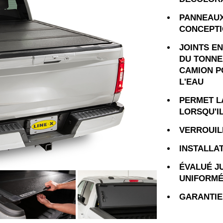
PANNEAUX
CONCEPTI
JOINTS E
DU TONNEA
CAMION P
L'EAU
PERMET LA
LORSQU'I
VERROUIL
INSTALLA
ÉVALUÉ JU
UNIFORMÉ
GARANTIE 