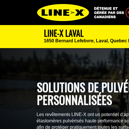
Détenue et géré
LINE-X LAVAL
1650 Bernard Lefebvre,
Laval, Quebec
SOLUTIONS DE PULVÉ
PERSONNALISÉES
Les revêtements LINE-X ont un potentiel d'app
élastomères pulvérisés haute performance so
afin de protéger pratiquement toutes les surfa