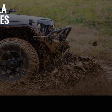
LA
ES