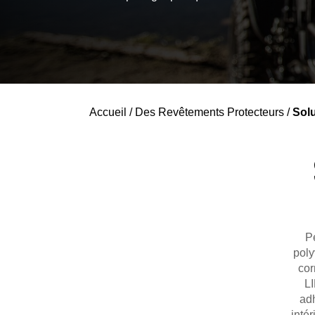
Accueil
/
Des Revêtements Protecteurs
/
Solu
P
poly
cor
LI
adh
intér