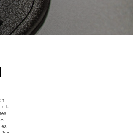
N
on
de la
tes,
cés
 les
offres