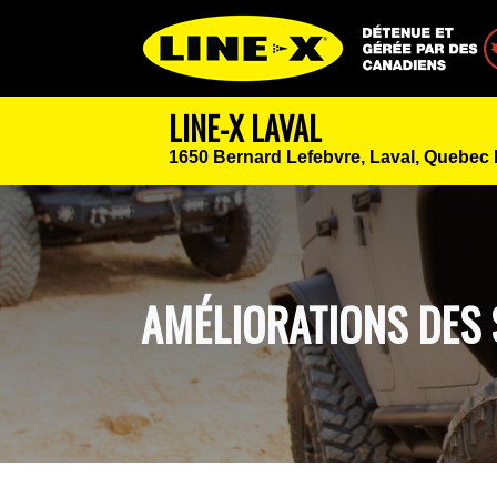
Détenue et géré
LINE-X LAVAL
1650 Bernard Lefebvre,
Laval, Quebec
AMÉLIORATIONS DES