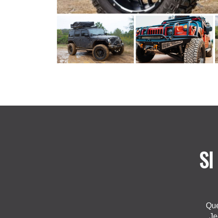
SI
Que
Je