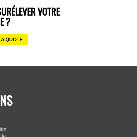
SURÉLEVER VOTRE
E ?
 A QUOTE
ONS
ion,
 la