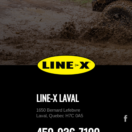
LINE-X LAVAL
1650 Bernard Lefebvre
Laval, Quebec H7C 0A5