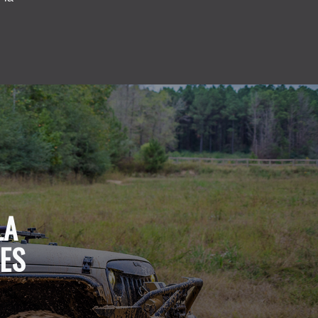
LA
ES