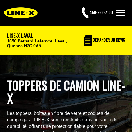
450-936-7100
LINE-X LAVAL
DEMANDER UN DEVIS
1650 Bernard Lefebvre,
Laval,
Quebec H7C 0A5
TOPPERS DE CAMION LINE-
X
Les toppers, boîtes en fibre de verre et coques de
camping-car LINE-X sont construits dans un souci de
durabilité, offrant une protection fiable pour votre