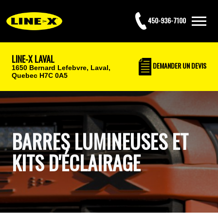
450-936-7100
LINE-X LAVAL
DEMANDER UN DEVIS
1650 Bernard Lefebvre,
Laval,
Quebec H7C 0A5
BARRES LUMINEUSES ET
KITS D'ÉCLAIRAGE