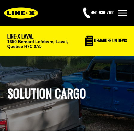
450-936-7100
LINE-X LAVAL
DEMANDER UN DEVIS
1650 Bernard Lefebvre,
Laval,
Quebec H7C 0A5
SOLUTION CARGO